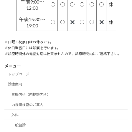
午前9:00～
○
○
○
○
○
○
休
12:00
午後15:30～
○
○
○
○
休
19:00
※日曜・祝祭日はお休みです。
※休日当番日には診察を行います。
※診療時間外の電話対応は出来ませんので、診療時間内にご連絡下さい。
メニュー
トップページ
診療案内
胃腸内科（内視鏡内科）
内視鏡検査のご案内
外科
一般健診