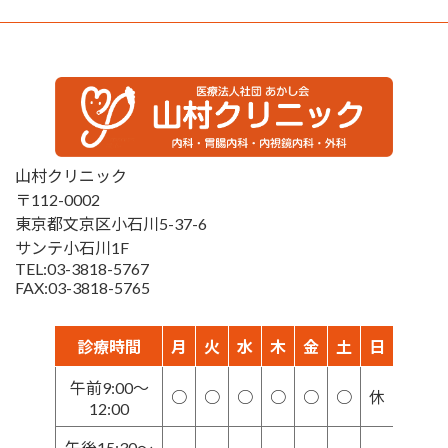
山村クリニック
〒112-0002
東京都文京区小石川5-37-6
サンテ小石川1F
TEL:03-3818-5767
FAX:03-3818-5765
診療時間
月
火
水
木
金
土
日
午前9:00～
○
○
○
○
○
○
休
12:00
午後15:30～