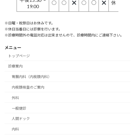
○
○
○
○
休
19:00
※日曜・祝祭日はお休みです。
※休日当番日には診察を行います。
※診療時間外の電話対応は出来ませんので、診療時間内にご連絡下さい。
メニュー
トップページ
診療案内
胃腸内科（内視鏡内科）
内視鏡検査のご案内
外科
一般健診
人間ドック
内科