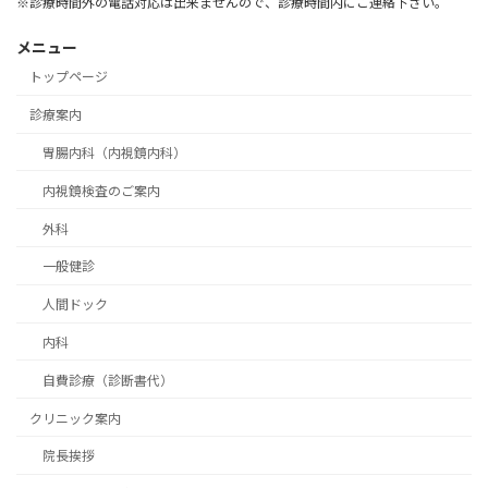
※診療時間外の電話対応は出来ませんので、診療時間内にご連絡下さい。
メニュー
トップページ
診療案内
胃腸内科（内視鏡内科）
内視鏡検査のご案内
外科
一般健診
人間ドック
内科
自費診療（診断書代）
クリニック案内
院長挨拶