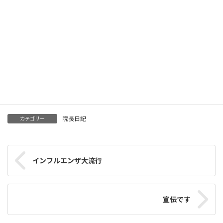
患者さん方も年齢を重ねておられますし、自分の親も含めて天国
に旅立たれた方もいっらしゃいます。
今頃何をされているのかな？と思う事もございます。
あとどの位走ることが出来るか分かりませんが、可能な限り力を
尽くしていきたいと思っております。
伴走して下さるスタッフと家族にも感謝です。
引きつづきどうぞ宜しくお願い申し上げます。
院長日記
カテゴリー
インフルエンザ大流行
宣伝です