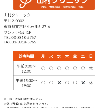
山村クリニック
〒112-0002
東京都文京区小石川5-37-6
サンテ小石川1F
TEL:03-3818-5767
FAX:03-3818-5765
診療時間
月
火
水
木
金
土
日
午前9:00～
○
○
○
○
○
○
休
12:00
午後15:30～
○
○
○
○
休
19:00
※日曜・祝祭日はお休みです。
※休日当番日には診察を行います。