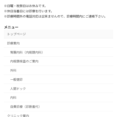
※日曜・祝祭日はお休みです。
※休日当番日には診察を行います。
※診療時間外の電話対応は出来ませんので、診療時間内にご連絡下さい。
メニュー
トップページ
診療案内
胃腸内科（内視鏡内科）
内視鏡検査のご案内
外科
一般健診
人間ドック
内科
自費診療（診断書代）
クリニック案内