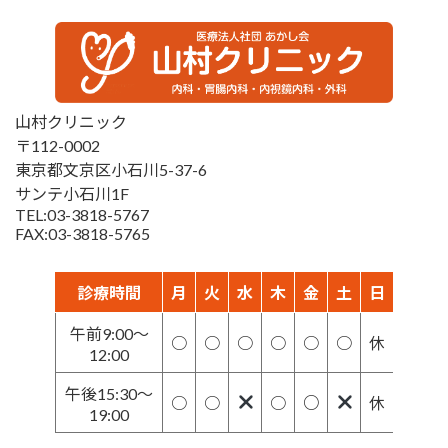
山村クリニック
〒112-0002
東京都文京区小石川5-37-6
サンテ小石川1F
TEL:03-3818-5767
FAX:03-3818-5765
診療時間
月
火
水
木
金
土
日
午前9:00～
○
○
○
○
○
○
休
12:00
午後15:30～
○
○
○
○
休
19:00